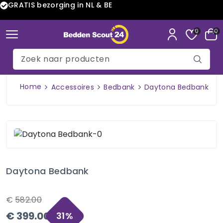
GRATIS bezorging in NL & BE
0
0
Home
Accessoires
Bedbank
Daytona Bedbank
Daytona Bedbank
€
582.00
€
399.00
31
%