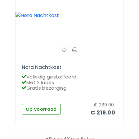
Nora Nachtkast
Volledig gestoffeerd
Met 2 lades
Gratis bezorging
€
269.00
Op voorraad
€
219.00
1
–
12
van
48
resultaten