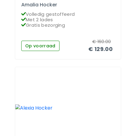
Amalia Hocker
Volledig gestoffeerd
Met 2 lades
Gratis bezorging
€
160.00
Op voorraad
€
129.00