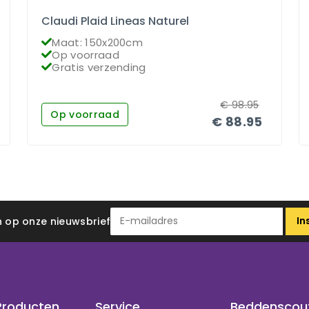
Claudi Plaid Lineas Naturel
Maat: 150x200cm
Op voorraad
Gratis verzending
€
98.95
Op voorraad
€
88.95
In
 in op onze nieuwsbrief
Producten
Service
Beddenscou