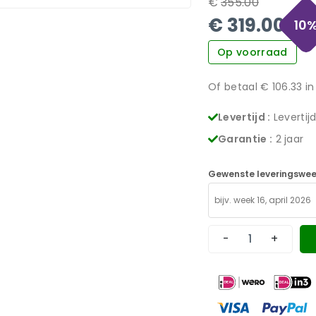
€
355.00
€
319.00
10
Op voorraad
Of betaal €
106.33
in
Levertijd :
Levertij
Garantie :
2 jaar
Gewenste leveringswee
-
+