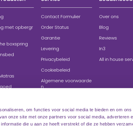
ng
Contact Formulier
Over ons
ng met opbergr
Order Status
Blog
Garantie
Reviews
che boxspring
Levering
In3
onsbed
Privacybeleid
All in house ser
Cookiebeleid
Matras
Algemene voorwaarde
goed
n
ires
sonaliseren, om functies voor social media te bieden en om ons
 van onze site met onze partners voor social media, adverteren 
formatie die u aan ze heeft verstrekt of die ze hebben verzam