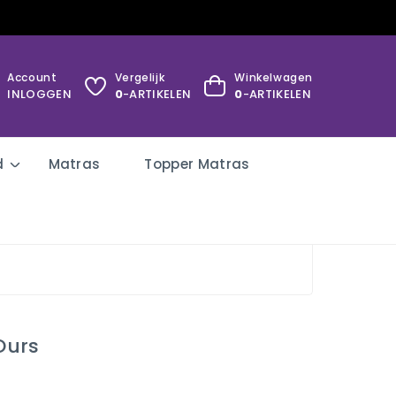
Account
Vergelijk
Winkelwagen
INLOGGEN
0
-ARTIKELEN
0
-ARTIKELEN
d
Matras
Topper Matras
 Ours