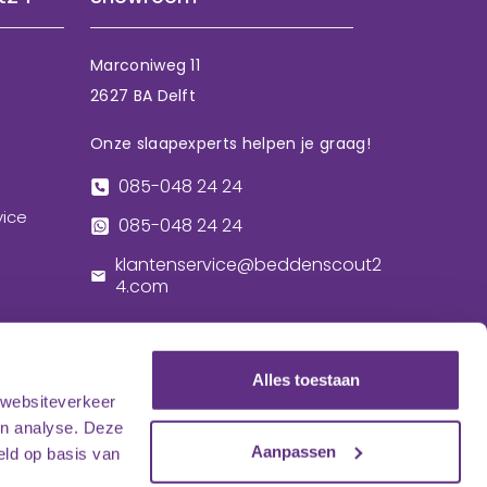
Marconiweg 11
2627 BA Delft
Onze slaapexperts helpen je graag!
085-048 24 24
vice
085-048 24 24
klantenservice@beddenscout2
4.com
Alles toestaan
 websiteverkeer
en analyse. Deze
Aanpassen
eld op basis van