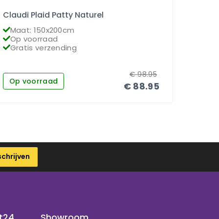
Claudi Plaid Patty Naturel
Nobili
Maat: 150x200cm
Plai
Op voorraad
Maa
Gratis verzending
Grat
€
98.95
Op voorraad
Op 
€
88.95
schrijven
t24
Showroom