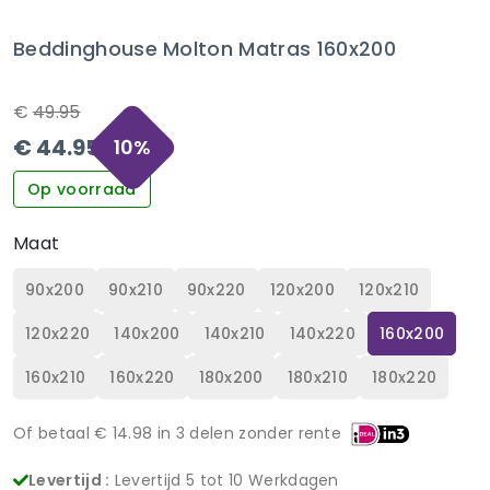
Beddinghouse Molton Matras 160x200
€
49.95
€
44.95
10
%
Op voorraad
Maat
90x200
90x210
90x220
120x200
120x210
120x220
140x200
140x210
140x220
160x200
160x210
160x220
180x200
180x210
180x220
Of betaal €
14.98
in 3 delen zonder rente
Levertijd :
Levertijd 5 tot 10 Werkdagen