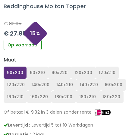
Beddinghouse Molton Topper
€
32.95
€
27.95
15
%
Op voorraad
Maat
90x200
90x210
90x220
120x200
120x210
120x220
140x200
140x210
140x220
160x200
160x210
160x220
180x200
180x210
180x220
Of betaal €
9.32
in 3 delen zonder rente
Levertijd :
Levertijd 5 tot 10 Werkdagen
Garantie :
2 jaar