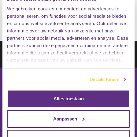
€
19.95
Op voorraad
€
15.95
We gebruiken cookies om content en advertenties te
personaliseren, om functies voor social media te bieden
en om ons websiteverkeer te analyseren. Ook delen we
informatie over uw gebruik van onze site met onze
partners voor social media, adverteren en analyse. Deze
partners kunnen deze gegevens combineren met andere
Schrijf je in op onze nieuwsbrief
informatie die u aan ze heeft verstrekt of die ze hebben
Inschrijven
verzameld op basis van uw gebruik van hun services.
Details tonen
Alles toestaan
Aanpassen