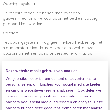
Openingssysteem
De meeste modellen beschikken over een
gasveermechanisme waardoor het bed eenvoudig
geopend kan worden.
Comfort
Het opbergsysteem mag geen invloed hebben op het
slaapcomfort. Kies daarom voor een kwalitatieve
boxspring met een goed ondersteunend matras.
Materiaal
Deze website maakt gebruik van cookies
Hoogwaardige materialen zorgen voor een langere
levensduur en een luxere uitstraling.
We gebruiken cookies om content en advertenties te
personaliseren, om functies voor social media te bieden
Afmetingen
en om ons websiteverkeer te analyseren. Ook delen we
Zorg ervoor dat de afmetingen van de boxspring
informatie over uw gebruik van onze site met onze
passen bij uw slaapkamer.
partners voor social media, adverteren en analyse. Deze
partners kunnen deze gegevens combineren met andere