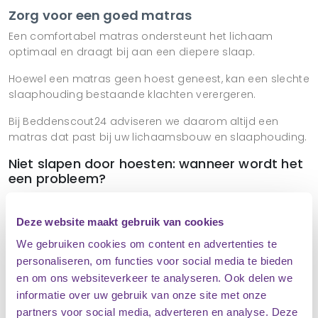
Zorg voor een goed matras
Een comfortabel matras ondersteunt het lichaam
optimaal en draagt bij aan een diepere slaap.
Hoewel een matras geen hoest geneest, kan een slechte
slaaphouding bestaande klachten verergeren.
Bij Beddenscout24 adviseren we daarom altijd een
matras dat past bij uw lichaamsbouw en slaaphouding.
Niet slapen door hoesten: wanneer wordt het
een probleem?
Af en toe een nacht slecht slapen door een verkoudheid
is normaal.
Deze website maakt gebruik van cookies
Wanneer u echter structureel
niet slapen door hoesten
We gebruiken cookies om content en advertenties te
ervaart, is het verstandig om verder onderzoek te laten
personaliseren, om functies voor social media te bieden
doen.
en om ons websiteverkeer te analyseren. Ook delen we
informatie over uw gebruik van onze site met onze
Langdurige nachtelijke hoest kan wijzen op:
partners voor social media, adverteren en analyse. Deze