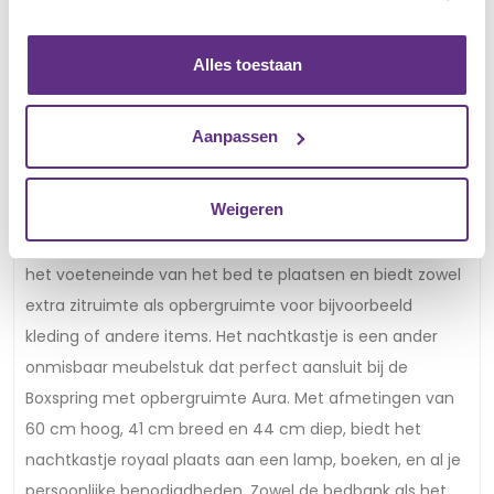
Om je slaapkamer compleet te maken, biedt het
Boxspring met opbergruimte Aura, verkrijgbaar in de
Alles toestaan
maten 90×200 cm, 120×200 cm, 140×200 cm, 160×200
cm en 180×200 cm, ook de mogelijkheid om bijpassende
Aanpassen
meubels toe te voegen, zoals een bedbank en een
nachtkastje
. De bedbank is een praktische en stijlvolle
Weigeren
aanvulling, met een hoogte van 53 cm, een breedte van
140 cm, en een diepte van 43 cm. Het is perfect om aan
het voeteneinde van het bed te plaatsen en biedt zowel
extra zitruimte als opbergruimte voor bijvoorbeeld
kleding of andere items. Het nachtkastje is een ander
onmisbaar meubelstuk dat perfect aansluit bij de
Boxspring met opbergruimte Aura. Met afmetingen van
60 cm hoog, 41 cm breed en 44 cm diep, biedt het
nachtkastje royaal plaats aan een lamp, boeken, en al je
persoonlijke benodigdheden. Zowel de bedbank als het