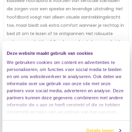
klassieke hoofdbord is voorzien van verticale stiknaden
die zorgen voor een speelse en levendige uitstraling. Het
hoofdbord voegt niet alleen visuele aantrekkingskracht
toe, maar biedt ook extra comfort wanneer je rechtop in
bed zit om te lezen of te ontspannen. Het robuuste
ontwerp van het hoofdbord garandeert duurzaamheid,
terwijl de luxe meubelstof zorgt voor een chique en
Deze website maakt gebruik van cookies
verfijnde uitstraling. Dit maakt het Boxspring met
We gebruiken cookies om content en advertenties te
opbergruimte Aura een uitstekende keuze voor iedereen
personaliseren, om functies voor social media te bieden
die op zoek is naar een bed dat zowel functioneel als
en om ons websiteverkeer te analyseren. Ook delen we
stijlvol is. Het hoofdbord voegt een vleugje elegantie toe
informatie over uw gebruik van onze site met onze
partners voor social media, adverteren en analyse. Deze
aan elke slaapkamer en maakt het bed tot een centraal
partners kunnen deze gegevens combineren met andere
punt van je interieur.
informatie die u aan ze heeft verstrekt of die ze hebben
Completeer je Slaapkamer met de
verzameld op basis van uw gebruik van hun services.
Boxspring met opbergruimte Aura
140x200 cm
Details tonen