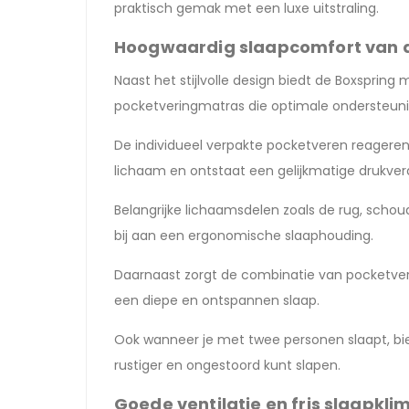
praktisch gemak met een luxe uitstraling.
Hoogwaardig slaapcomfort van d
Naast het stijlvolle design biedt de Boxsprin
pocketveringmatras die optimale ondersteuni
De individueel verpakte pocketveren reageren
lichaam en ontstaat een gelijkmatige drukverd
Belangrijke lichaamsdelen zoals de rug, scho
bij aan een ergonomische slaaphouding.
Daarnaast zorgt de combinatie van pocketveri
een diepe en ontspannen slaap.
Ook wanneer je met twee personen slaapt, bi
rustiger en ongestoord kunt slapen.
Goede ventilatie en fris slaapkl