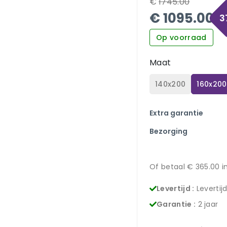
€
1745.00
€
1095.00
3
Op voorraad
Maat
140x200
160x200
Extra garantie
Bezorging
Of betaal €
365.00
i
Levertijd :
Levertij
Garantie :
2 jaar