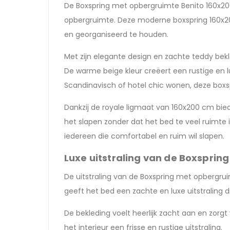
De Boxspring met opbergruimte Benito 160x200 
opbergruimte. Deze moderne boxspring 160x200
en georganiseerd te houden.
Met zijn elegante design en zachte teddy bek
De warme beige kleur creëert een rustige en l
Scandinavisch of hotel chic wonen, deze boxs
Dankzij de royale ligmaat van 160x200 cm bied
het slapen zonder dat het bed te veel ruimte 
iedereen die comfortabel en ruim wil slapen.
Luxe uitstraling van de Boxsprin
De uitstraling van de Boxspring met opbergrui
geeft het bed een zachte en luxe uitstraling d
De bekleding voelt heerlijk zacht aan en zor
het interieur een frisse en rustige uitstraling.