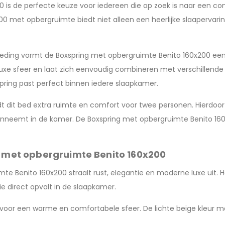
is de perfecte keuze voor iedereen die op zoek is naar een comb
 met opbergruimte biedt niet alleen een heerlijke slaapervari
leding vormt de Boxspring met opbergruimte Benito 160x200 een 
uxe sfeer en laat zich eenvoudig combineren met verschillende i
pring past perfect binnen iedere slaapkamer.
t dit bed extra ruimte en comfort voor twee personen. Hierdoor 
inneemt in de kamer. De Boxspring met opbergruimte Benito 160x
g met opbergruimte Benito 160x200
mte Benito 160x200 straalt rust, elegantie en moderne luxe uit.
ie direct opvalt in de slaapkamer.
gt voor een warme en comfortabele sfeer. De lichte beige kleur 