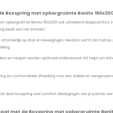
e Boxspring met opbergruimte Benito 160x20
g met opbergruimte Benito 160x200 ook uitstekend slaapcomfort.
ng biedt aan het lichaam.
 afzonderlijk op druk en bewegingen. Hierdoor vormt de matras 
eling.
uders en heupen worden optimaal ondersteund. Dit helpt om lic
ng en comfortabele afwerking voor een stabiel en aangenaam li
edt deze boxspring veel comfort. Bewegingen van je partner w
imaat met de Boxspring met opbergruimte Beni