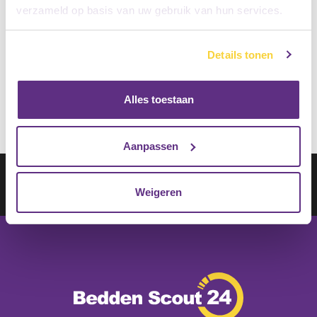
Gratis Matras en Topper
verzameld op basis van uw gebruik van hun services.
Gratis Bezorging
Details tonen
€
2325.00
Op voorraad
€
1395.00
Alles toestaan
Aanpassen
Schrijf je in op onze nieuwsbrief
Weigeren
Inschrijven