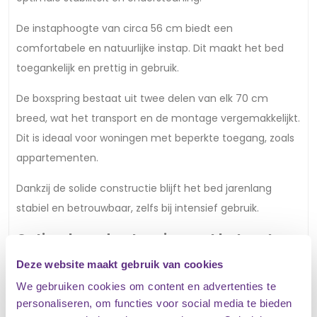
De instaphoogte van circa 56 cm biedt een
comfortabele en natuurlijke instap. Dit maakt het bed
toegankelijk en prettig in gebruik.
De boxspring bestaat uit twee delen van elk 70 cm
breed, wat het transport en de montage vergemakkelijkt.
Dit is ideaal voor woningen met beperkte toegang, zoals
appartementen.
Dankzij de solide constructie blijft het bed jarenlang
stabiel en betrouwbaar, zelfs bij intensief gebruik.
Optimale ondersteuning met het matras
van de Boxspring met opbergruimte
Deze website maakt gebruik van cookies
Elena 140x200
We gebruiken cookies om content en advertenties te
De Boxspring met opbergruimte Elena 140x200 is
personaliseren, om functies voor social media te bieden