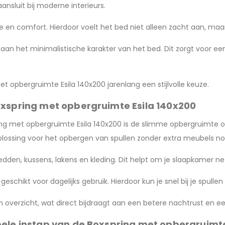
ansluit bij moderne interieurs.
 en comfort. Hierdoor voelt het bed niet alleen zacht aan, maar
aan het minimalistische karakter van het bed. Dit zorgt voor een
met opbergruimte Esila 140x200 jarenlang een stijlvolle keuze.
oxspring met opbergruimte Esila 140x200
ing met opbergruimte Esila 140x200 is de slimme opbergruimte 
lossing voor het opbergen van spullen zonder extra meubels no
den, kussens, lakens en kleding. Dit helpt om je slaapkamer net
chikt voor dagelijks gebruik. Hierdoor kun je snel bij je spullen 
 overzicht, wat direct bijdraagt aan een betere nachtrust en 
bele instap van de Boxspring met opbergruimte