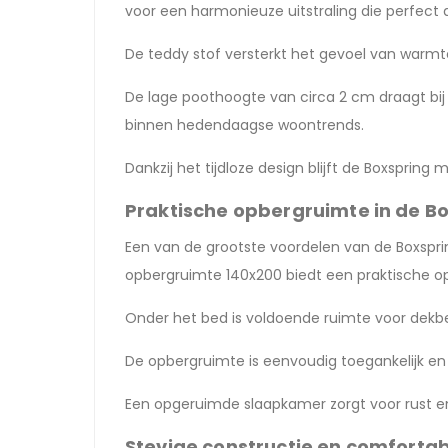
voor een harmonieuze uitstraling die perfect a
De teddy stof versterkt het gevoel van warmte
De lage poothoogte van circa 2 cm draagt bij 
binnen hedendaagse woontrends.
Dankzij het tijdloze design blijft de Boxspring 
Praktische opbergruimte in de B
Een van de grootste voordelen van de Boxspr
opbergruimte 140x200 biedt een praktische op
Onder het bed is voldoende ruimte voor dekbed
De opbergruimte is eenvoudig toegankelijk en ges
Een opgeruimde slaapkamer zorgt voor rust en
Stevige constructie en comforta