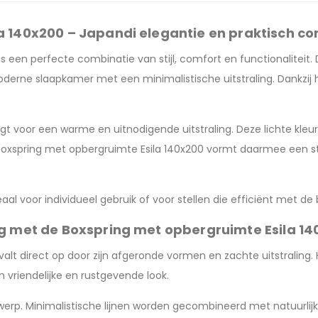
a 140x200 – Japandi elegantie en praktisch co
s een perfecte combinatie van stijl, comfort en functionaliteit
erne slaapkamer met een minimalistische uitstraling. Dankzij he
gt voor een warme en uitnodigende uitstraling. Deze lichte kleur
 Boxspring met opbergruimte Esila 140x200 vormt daarmee een st
aal voor individueel gebruik of voor stellen die efficiënt met d
ng met de Boxspring met opbergruimte Esila 1
alt direct op door zijn afgeronde vormen en zachte uitstraling
 vriendelijke en rustgevende look.
ontwerp. Minimalistische lijnen worden gecombineerd met natuurli