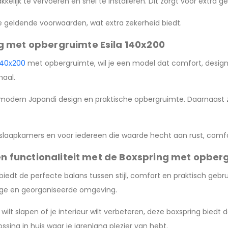
elijk te vervoeren en snel te installeren. Dit zorgt voor extra 
e geldende voorwaarden, wat extra zekerheid biedt.
g met opbergruimte Esila 140x200
140x200
met opbergruimte, wil je een model dat comfort, design 
maal.
modern Japandi design en praktische opbergruimte. Daarnaast 
e slaapkamers en voor iedereen die waarde hecht aan rust, comf
 en functionaliteit met de Boxspring met opber
iedt de perfecte balans tussen stijl, comfort en praktisch gebr
tige en georganiseerde omgeving.
ilt slapen of je interieur wilt verbeteren, deze boxspring biedt 
ssing in huis waar je jarenlang plezier van hebt.