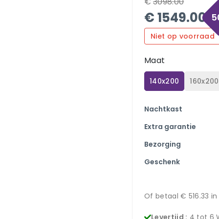
€
3098.00
€
1549.00
5
Niet op voorraad
Maat
140x200
160x200
Nachtkast
Extra garantie
Bezorging
Geschenk
Of betaal €
516.33
in
Levertijd :
4 tot 6