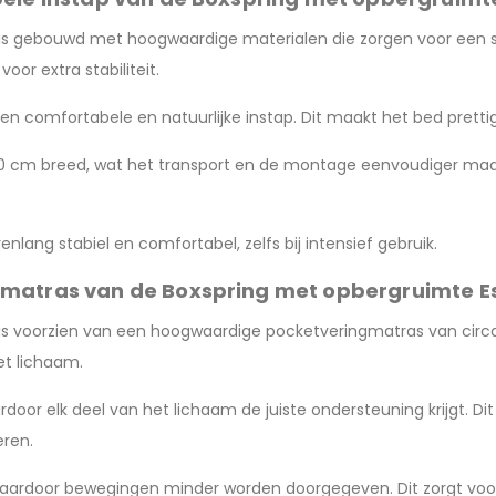
 is gebouwd met hoogwaardige materialen die zorgen voor een s
oor extra stabiliteit.
 comfortabele en natuurlijke instap. Dit maakt het bed prettig 
70 cm breed, wat het transport en de montage eenvoudiger maak
renlang stabiel en comfortabel, zelfs bij intensief gebruik.
matras van de Boxspring met opbergruimte Es
 is voorzien van een hoogwaardige pocketveringmatras van circ
et lichaam.
door elk deel van het lichaam de juiste ondersteuning krijgt. D
eren.
waardoor bewegingen minder worden doorgegeven. Dit zorgt voor