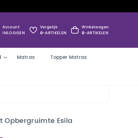
Account
Vergelijk
Winkelwagen
INLOGGEN
0
-ARTIKELEN
0
-ARTIKELEN
d
Matras
Topper Matras
t Opbergruimte Esila