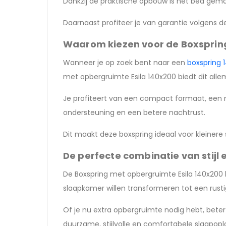
Dankzij de praktische opbouw is het bed gemakk
Daarnaast profiteer je van garantie volgens d
Waarom kiezen voor de Boxsprin
Wanneer je op zoek bent naar een
boxspring 
met opbergruimte Esila 140x200 biedt dit alle
Je profiteert van een compact formaat, een 
ondersteuning en een betere nachtrust.
Dit maakt deze boxspring ideaal voor kleiner
De perfecte combinatie van stijl
De Boxspring met opbergruimte Esila 140x200 b
slaapkamer willen transformeren tot een rus
Of je nu extra opbergruimte nodig hebt, beter w
duurzame, stijlvolle en comfortabele slaapoplo