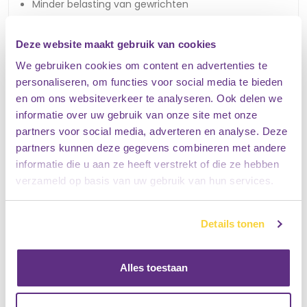
Minder belasting van gewrichten
Verbeterde slaaphouding
Deze website maakt gebruik van cookies
Extra ontspanning tijdens de nacht
We gebruiken cookies om content en advertenties te
personaliseren, om functies voor social media te bieden
Dit maakt de Lenno geschikt voor zowel rug-, zij- als
en om ons websiteverkeer te analyseren. Ook delen we
buikslapers.
informatie over uw gebruik van onze site met onze
partners voor social media, adverteren en analyse. Deze
Een fris slaapklimaat dankzij optimale
partners kunnen deze gegevens combineren met andere
ventilatie
informatie die u aan ze heeft verstrekt of die ze hebben
verzameld op basis van uw gebruik van hun services.
Een aangenaam slaapklimaat speelt een belangrijke rol
bij goed slapen. Daarom is de Boxspring met
opbergruimte Lenno 140x200 voorzien van materialen die
Details tonen
zorgen voor een uitstekende ventilatie.
Alles toestaan
De open structuur van de pocketveren zorgt ervoor dat
lucht gemakkelijk door de matras kan circuleren. Hierdoor