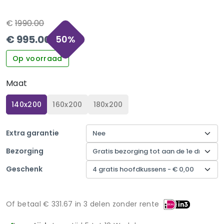
€
1990.00
€
995.00
50
%
Op voorraad
Maat
140x200
160x200
180x200
Extra garantie
Bezorging
Geschenk
Of betaal €
331.67
in 3 delen zonder rente