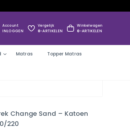
Account
Vergelijk
Winkelwagen
INLOGGEN
0
-ARTIKELEN
0
-ARTIKELEN
d
Matras
Topper Matras
rek Change Sand – Katoen
00/220