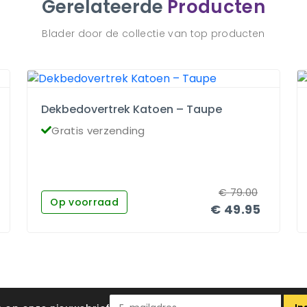
Gerelateerde
Producten
Blader door de collectie van top producten
Dekbedovertrek Katoen – Taupe
Gratis verzending
€
79.00
Op voorraad
€
49.95