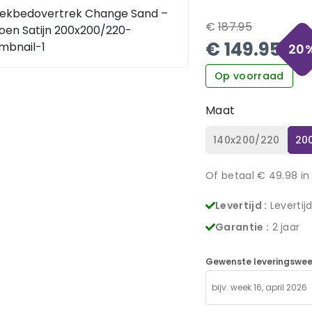
€
187.95
€
149.95
20
Op voorraad
Maat
140x200/220
20
Of betaal €
49.98
in
Levertijd :
Levertij
Garantie :
2 jaar
Gewenste leveringswee