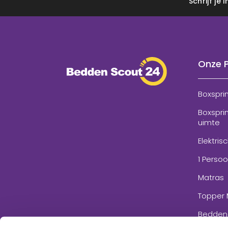
Schrijf je
Onze 
Boxspri
Boxspri
uimte
Elektris
1 Perso
Matras
Topper 
Bedden