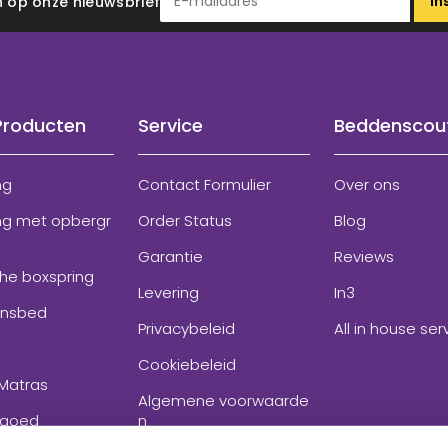
In
 in op onze nieuwsbrief
Producten
Service
Beddenscou
ng
Contact Formulier
Over ons
ng met opbergr
Order Status
Blog
Garantie
Reviews
che boxspring
Levering
In3
onsbed
Privacybeleid
All in house ser
Cookiebeleid
Matras
Algemene voorwaarde
goed
n