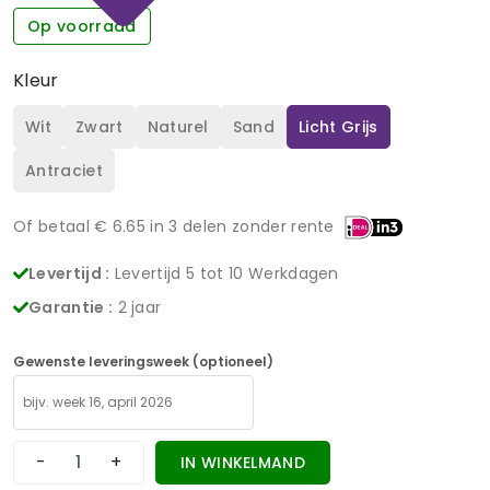
Op voorraad
Kleur
Wit
Zwart
Naturel
Sand
Licht Grijs
Antraciet
Of betaal €
6.65
in 3 delen zonder rente
Levertijd :
Levertijd 5 tot 10 Werkdagen
Garantie :
2 jaar
Gewenste leveringsweek (optioneel)
-
+
IN WINKELMAND