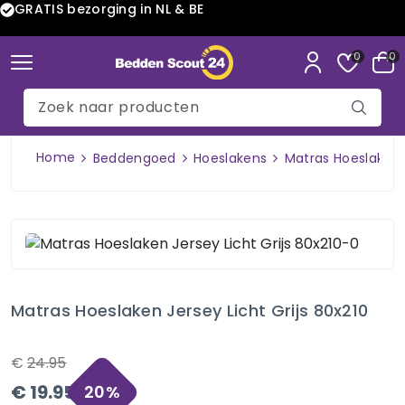
GRATIS bezorging in NL & BE
0
0
Home
Beddengoed
Hoeslakens
Matras Hoeslaken J
Matras Hoeslaken Jersey Licht Grijs 80x210
€
24.95
€
19.95
20
%