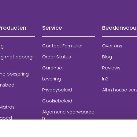
Producten
Service
Beddenscou
ng
Contact Formulier
Over ons
ng met opbergr
Order Status
Blog
Garantie
Reviews
che boxspring
Levering
In3
onsbed
Privacybeleid
All in house ser
Cookiebeleid
Matras
Algemene voorwaarde
goed
n
ires