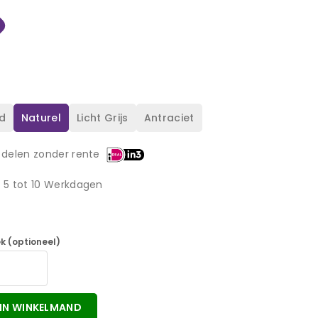
d
Naturel
Licht Grijs
Antraciet
 delen zonder rente
d 5 tot 10 Werkdagen
k (optioneel)
IN WINKELMAND