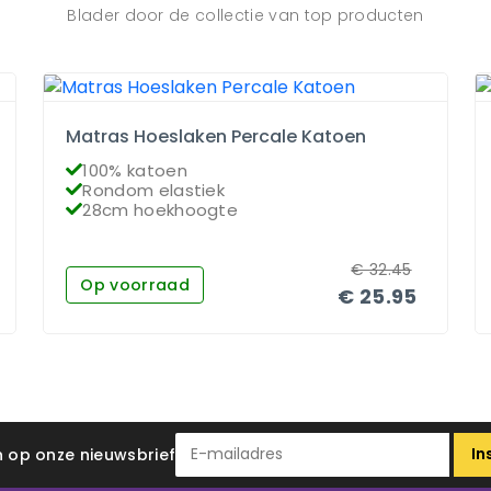
Blader door de collectie van top producten
Matras Hoeslaken Percale Katoen
100% katoen
Rondom elastiek
28cm hoekhoogte
€
32.45
Op voorraad
€
25.95
In
 in op onze nieuwsbrief