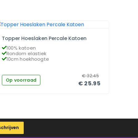
Topper Hoeslaken Percale Katoen
Matra
100% katoen
100
Rondom elastiek
Ron
10cm hoekhoogte
26c
€
32.45
Op voorraad
Op 
€
25.95
schrijven