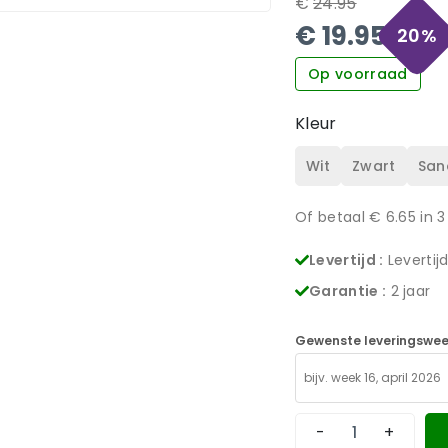
€
24.95
€
19.95
20
%
Op voorraad
Kleur
Wit
Zwart
San
Of betaal €
6.65
in 3
Levertijd :
Levertij
Garantie :
2 jaar
Gewenste leveringswee
-
+