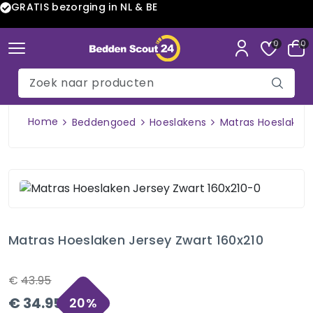
GRATIS bezorging in NL & BE
0
0
Home
Beddengoed
Hoeslakens
Matras Hoeslaken 
Matras Hoeslaken Jersey Zwart 160x210
€
43.95
€
34.95
20
%