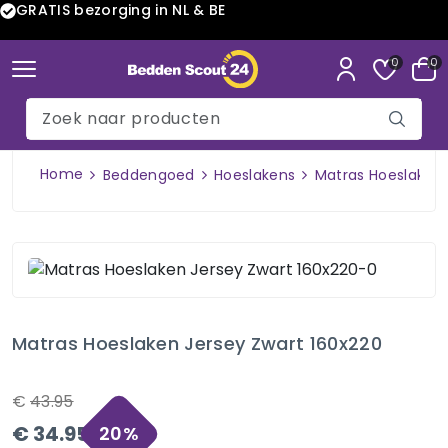
GRATIS bezorging in NL & BE
0
0
Home
Beddengoed
Hoeslakens
Matras Hoeslaken 
Matras Hoeslaken Jersey Zwart 160x220
€
43.95
€
34.95
20
%