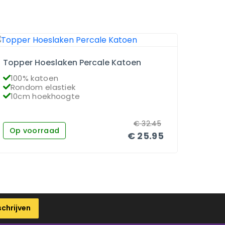
Topper Hoeslaken Percale Katoen
Matra
100% katoen
100
Rondom elastiek
Ron
10cm hoekhoogte
26c
€
32.45
Op voorraad
Op 
€
25.95
schrijven