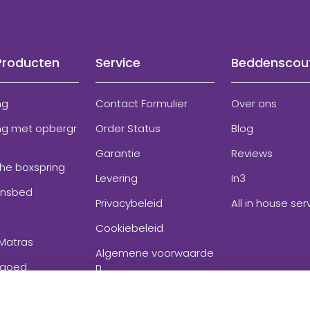
Producten
Service
Beddenscou
ng
Contact Formulier
Over ons
ng met opbergr
Order Status
Blog
Garantie
Reviews
che boxspring
Levering
In3
onsbed
Privacybeleid
All in house ser
Cookiebeleid
Matras
Algemene voorwaarde
goed
n
ires