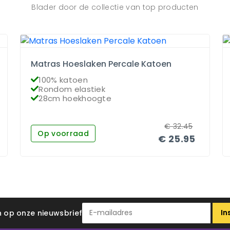
Blader door de collectie van top producten
Matras Hoeslaken Percale Katoen
100% katoen
Rondom elastiek
28cm hoekhoogte
€
32.45
Op voorraad
€
25.95
In
 in op onze nieuwsbrief