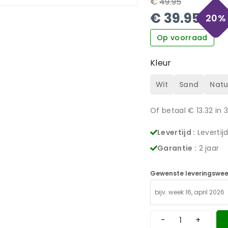
€
49.95
€
39.95
20
%
Op voorraad
Kleur
Wit
Sand
Natu
Of betaal €
13.32
in 
Levertijd :
Levertij
Garantie :
2 jaar
Gewenste leveringswee
-
+