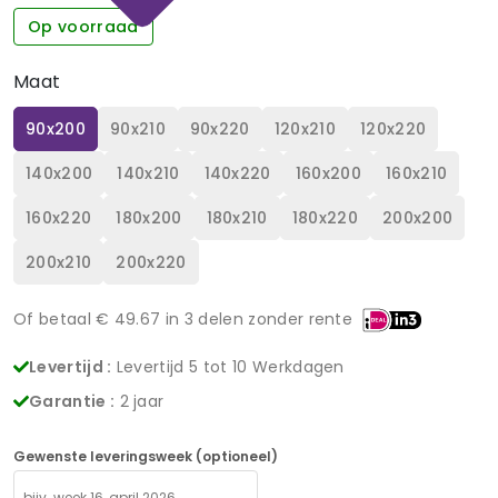
Op voorraad
Maat
90x200
90x210
90x220
120x210
120x220
140x200
140x210
140x220
160x200
160x210
160x220
180x200
180x210
180x220
200x200
200x210
200x220
Of betaal €
49.67
in 3 delen zonder rente
Levertijd :
Levertijd 5 tot 10 Werkdagen
Garantie :
2 jaar
Gewenste leveringsweek (optioneel)