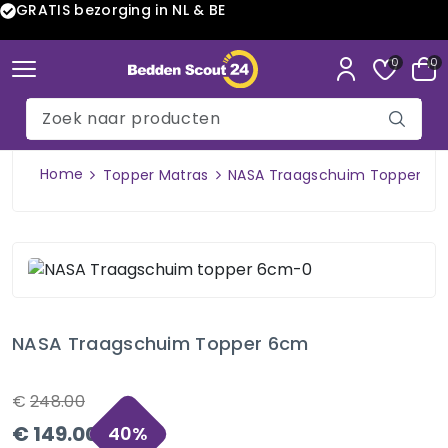
GRATIS bezorging in NL & BE
0
0
Home
Topper Matras
NASA Traagschuim Topper 6
NASA Traagschuim Topper 6cm
€
248.00
€
149.00
40
%