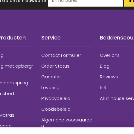
In
 in op onze nieuwsbrief
Producten
Service
Beddenscou
ng
Contact Formulier
Over ons
ng met opbergr
Order Status
Blog
Garantie
Reviews
che boxspring
Levering
In3
onsbed
Privacybeleid
All in house ser
Cookiebeleid
Matras
Algemene voorwaarde
goed
n