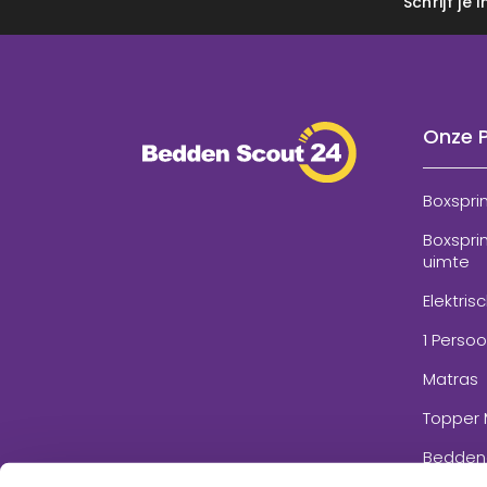
Schrijf je
Onze 
Boxspri
Boxspri
uimte
Elektris
1 Perso
Matras
Topper 
Bedden