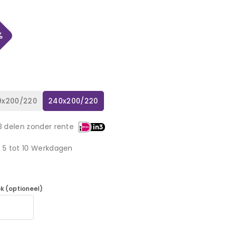
%
0x200/220
240x200/220
3 delen zonder rente
d 5 tot 10 Werkdagen
k (optioneel)