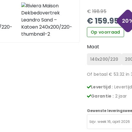
€
198.95
€
159.95
20
Op voorraad
Maat
140x200/220
20
Of betaal €
53.32
in 
Levertijd :
Levertij
Garantie :
2 jaar
Gewenste leveringswee