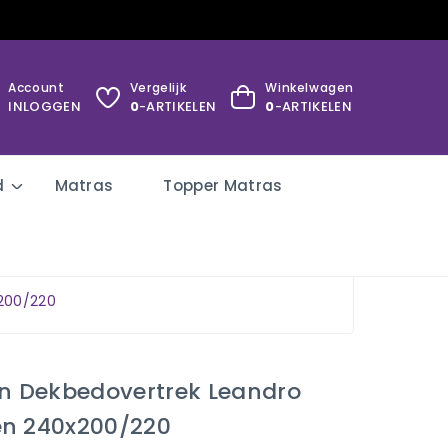
Account
Vergelijk
Winkelwagen
INLOGGEN
0
-ARTIKELEN
0
-ARTIKELEN
d
Matras
Topper Matras
x200/220
on Dekbedovertrek Leandro
en 240x200/220