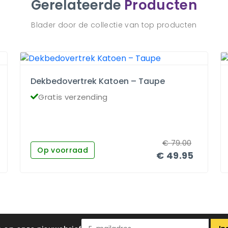
Gerelateerde
Producten
Blader door de collectie van top producten
Dekbedovertrek Katoen – Taupe
Gratis verzending
€
79.00
Op voorraad
€
49.95