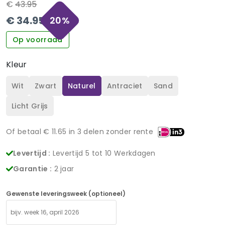
€
43.95
€
34.95
20
%
Op voorraad
Kleur
Wit
Zwart
Naturel
Antraciet
Sand
Licht Grijs
Of betaal €
11.65
in 3 delen zonder rente
Levertijd :
Levertijd 5 tot 10 Werkdagen
Garantie :
2 jaar
Gewenste leveringsweek (optioneel)