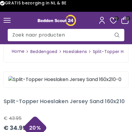
GRATIS bezorging in NL & BE
0
0
Home
Beddengoed
Hoeslakens
Split-Topper Hoes
Split-Topper Hoeslaken Jersey Sand 160x210
€
43.95
€
34.95
20
%