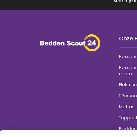
Schrijf je
Onze 
Boxspri
Boxspri
uimte
Elektris
1 Perso
Matras
Topper 
Bedden