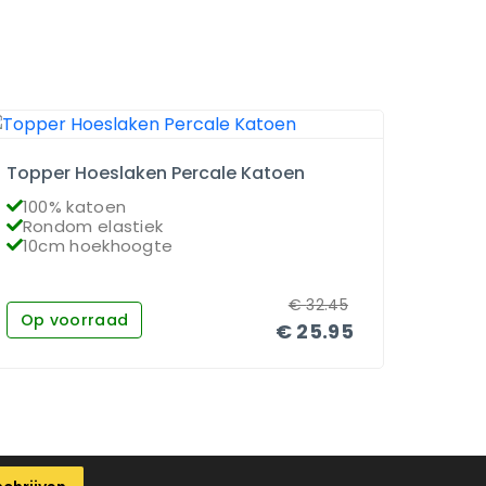
Topper Hoeslaken Percale Katoen
Matra
100% katoen
100
Rondom elastiek
Ron
10cm hoekhoogte
26c
€
32.45
Op voorraad
Op 
€
25.95