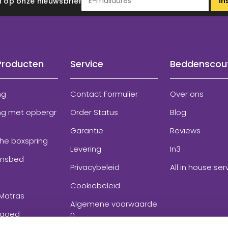
In
 in op onze nieuwsbrief
Producten
Service
Beddenscou
ng
Contact Formulier
Over ons
ng met opbergr
Order Status
Blog
Garantie
Reviews
che boxspring
Levering
In3
onsbed
Privacybeleid
All in house ser
Cookiebeleid
Matras
Algemene voorwaarde
goed
n