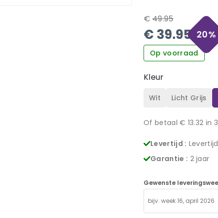
€
49.95
€
39.95
20
%
Op voorraad
Kleur
Wit
Licht Grijs
Of betaal €
13.32
in 
Levertijd :
Levertij
Garantie :
2 jaar
Gewenste leveringswee