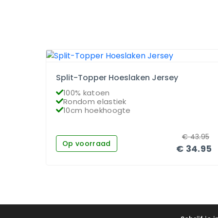
Split-Topper Hoeslaken Jersey
100% katoen
Rondom elastiek
10cm hoekhoogte
€
43.95
Op voorraad
€
34.95