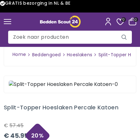
GRATIS bezorging in NL & BE
0
0
Home
Beddengoed
Hoeslakens
Split-Topper Hoes
Split-Topper Hoeslaken Percale Katoen
€
57.45
€
45.95
20
%