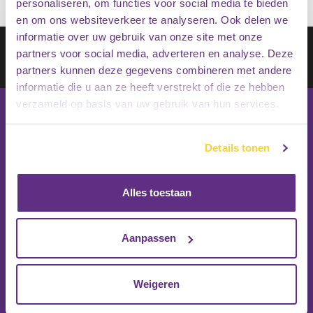
personaliseren, om functies voor social media te bieden
en om ons websiteverkeer te analyseren. Ook delen we
informatie over uw gebruik van onze site met onze
Schrijf je in op onze nieuwsbrief
partners voor social media, adverteren en analyse. Deze
Inschrijven
partners kunnen deze gegevens combineren met andere
informatie die u aan ze heeft verstrekt of die ze hebben
verzameld op basis van uw gebruik van hun services.
Details tonen
Alles toestaan
Aanpassen
Weigeren