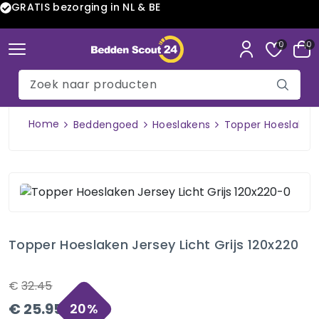
GRATIS bezorging in NL & BE
0
0
Home
Beddengoed
Hoeslakens
Topper Hoeslaken J
Topper Hoeslaken Jersey Licht Grijs 120x220
€
32.45
€
25.95
20
%