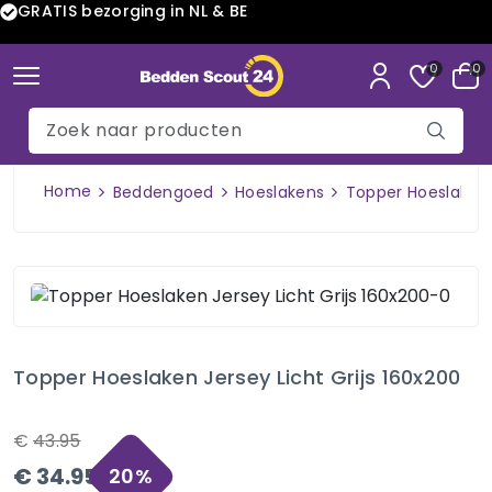
GRATIS bezorging in NL & BE
0
0
Home
Beddengoed
Hoeslakens
Topper Hoeslaken J
Topper Hoeslaken Jersey Licht Grijs 160x200
€
43.95
€
34.95
20
%