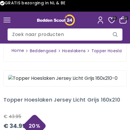
GRATIS bezorging in NL & BE
0
0
Home
Beddengoed
Hoeslakens
Topper Hoeslaken J
Topper Hoeslaken Jersey Licht Grijs 160x210
€
43.95
€
34.95
20
%