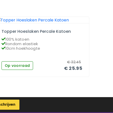
Topper Hoeslaken Percale Katoen
Matra
100% katoen
100
Rondom elastiek
Ron
10cm hoekhoogte
26c
€
32.45
Op voorraad
Op 
€
25.95
schrijven