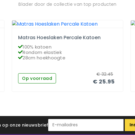
Blader door de collectie van top producten
Matras Hoeslaken Percale Katoen
100% katoen
Rondom elastiek
28cm hoekhoogte
€
32.45
Op voorraad
€
25.95
In
 in op onze nieuwsbrief