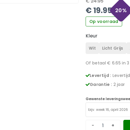
€
24.95
€
19.95
20
%
Op voorraad
Kleur
Wit
Licht Grijs
Of betaal €
6.65
in 3
Levertijd :
Levertij
Garantie :
2 jaar
Gewenste leveringswee
-
+