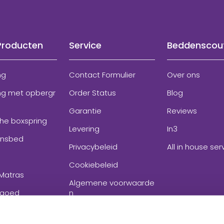
Producten
Service
Beddenscou
ng
Contact Formulier
Over ons
ng met opbergr
Order Status
Blog
Garantie
Reviews
che boxspring
Levering
In3
onsbed
Privacybeleid
All in house ser
Cookiebeleid
Matras
Algemene voorwaarde
goed
n
ires