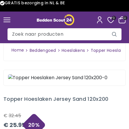
GRATIS bezorging in NL & BE
0
0
Home
Beddengoed
Hoeslakens
Topper Hoeslaken
Topper Hoeslaken Jersey Sand 120x200
€
32.45
€
25.95
20
%