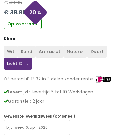
€
49.95
€
39.95
20
%
Op voorraad
Kleur
Wit
Sand
Antraciet
Naturel
Zwart
Licht Grijs
Of betaal €
13.32
in 3 delen zonder rente
Levertijd :
Levertijd 5 tot 10 Werkdagen
Garantie :
2 jaar
Gewenste leveringsweek (optioneel)