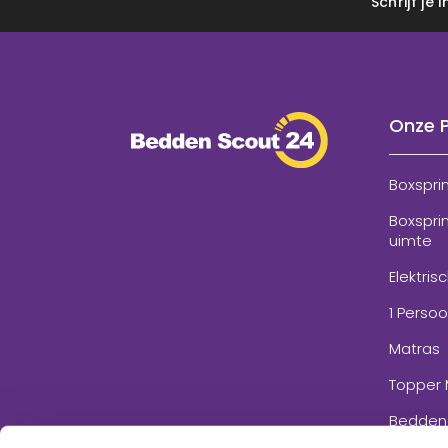
Schrijf je
Onze 
Boxspri
Boxspri
uimte
Elektris
1 Perso
Matras
Topper 
Bedden