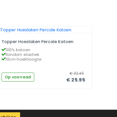
Topper Hoeslaken Percale Katoen
Matra
100% katoen
100
Rondom elastiek
Ron
10cm hoekhoogte
26c
€
32.45
Op voorraad
Op 
€
25.95