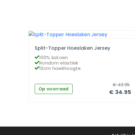
Split-Topper Hoeslaken Jersey
100% katoen
Rondom elastiek
10cm hoekhoogte
€
43.95
Op voorraad
€
34.95