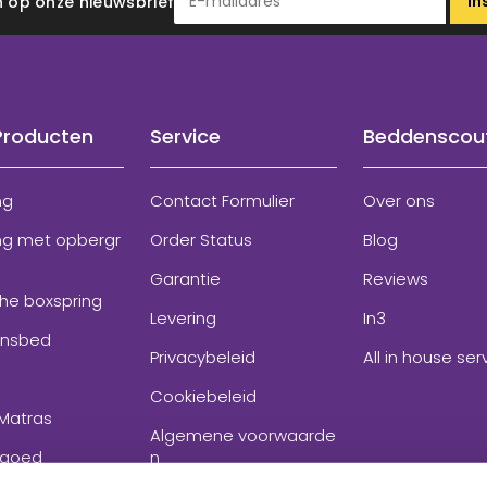
In
 in op onze nieuwsbrief
Producten
Service
Beddenscou
ng
Contact Formulier
Over ons
ng met opbergr
Order Status
Blog
Garantie
Reviews
che boxspring
Levering
In3
onsbed
Privacybeleid
All in house ser
Cookiebeleid
Matras
Algemene voorwaarde
goed
n