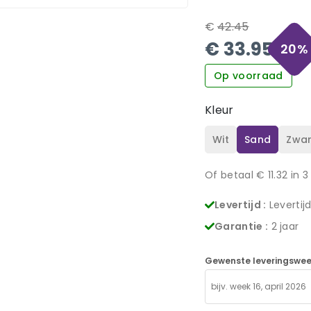
€
42.45
€
33.95
20
%
Op voorraad
Kleur
Wit
Sand
Zwar
Of betaal €
11.32
in 3
Levertijd :
Levertij
Garantie :
2 jaar
Gewenste leveringswee