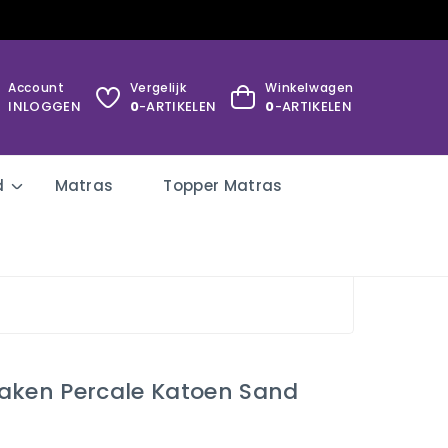
Account
Vergelijk
Winkelwagen
INLOGGEN
0
-ARTIKELEN
0
-ARTIKELEN
d
Matras
Topper Matras
aken Percale Katoen Sand