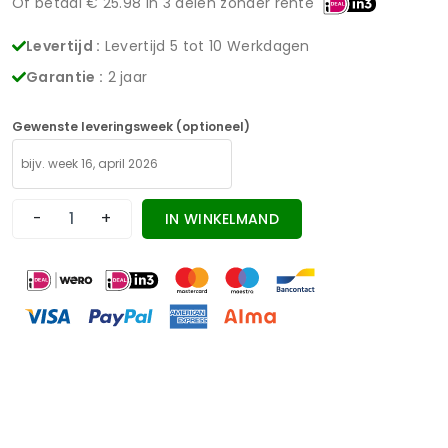
Of betaal €
25.98
in 3 delen zonder rente
Levertijd :
Levertijd 5 tot 10 Werkdagen
Garantie :
2 jaar
Gewenste leveringsweek (optioneel)
-
+
IN WINKELMAND