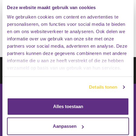
10cm hoekhoogte
Deze website maakt gebruik van cookies
We gebruiken cookies om content en advertenties te
€
43.95
Op voorraad
personaliseren, om functies voor social media te bieden
€
34.95
en om ons websiteverkeer te analyseren. Ook delen we
informatie over uw gebruik van onze site met onze
partners voor social media, adverteren en analyse. Deze
partners kunnen deze gegevens combineren met andere
informatie die u aan ze heeft verstrekt of die ze hebben
Schrijf je in op onze nieuwsbrief
verzameld op basis van uw gebruik van hun services.
Inschrijven
Details tonen
Alles toestaan
Aanpassen