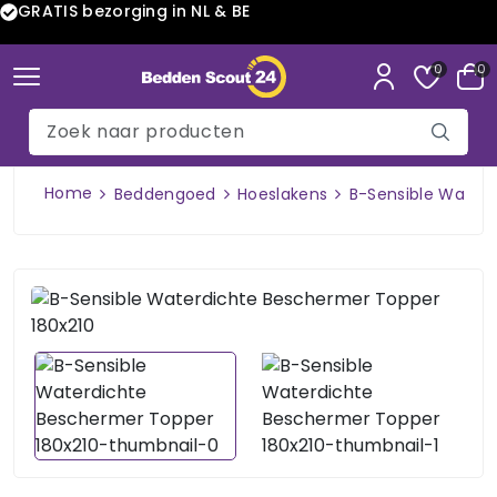
GRATIS bezorging in NL & BE
0
0
Home
Beddengoed
Hoeslakens
B-Sensible Water