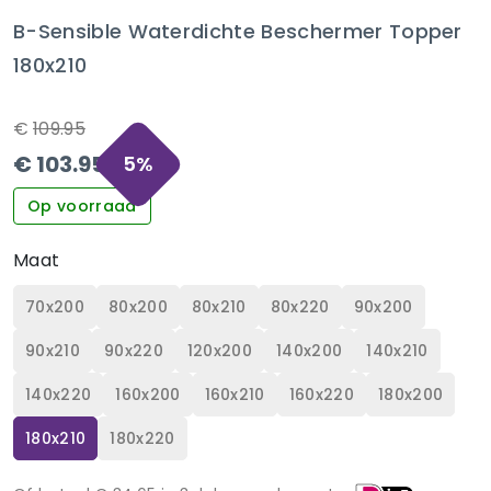
B-Sensible Waterdichte Beschermer Topper
180x210
€
109.95
€
103.95
5
%
Op voorraad
Maat
70x200
80x200
80x210
80x220
90x200
90x210
90x220
120x200
140x200
140x210
140x220
160x200
160x210
160x220
180x200
180x210
180x220