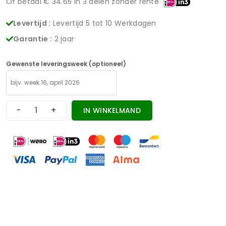
Of betaal €
34.65
in 3 delen zonder rente
Levertijd :
Levertijd 5 tot 10 Werkdagen
Garantie :
2 jaar
Gewenste leveringsweek (optioneel)
-
+
IN WINKELMAND