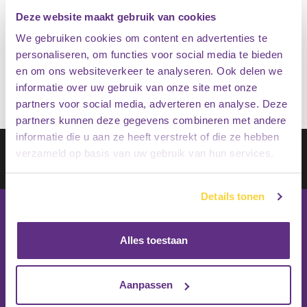
10cm hoekhoogte
Deze website maakt gebruik van cookies
We gebruiken cookies om content en advertenties te
€
43.95
Op voorraad
personaliseren, om functies voor social media te bieden
€
34.95
en om ons websiteverkeer te analyseren. Ook delen we
informatie over uw gebruik van onze site met onze
partners voor social media, adverteren en analyse. Deze
partners kunnen deze gegevens combineren met andere
informatie die u aan ze heeft verstrekt of die ze hebben
Schrijf je in op onze nieuwsbrief
verzameld op basis van uw gebruik van hun services.
Inschrijven
Details tonen
Alles toestaan
Aanpassen