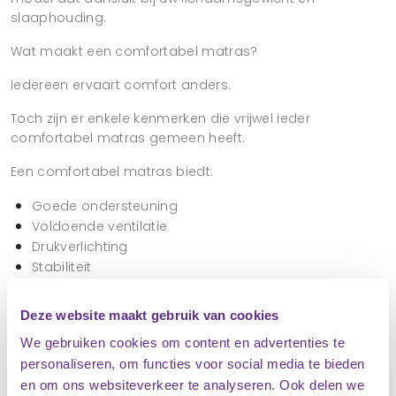
slaaphouding.
Wat maakt een comfortabel matras?
Iedereen ervaart comfort anders.
Toch zijn er enkele kenmerken die vrijwel ieder
comfortabel matras gemeen heeft.
Een comfortabel matras biedt:
Goede ondersteuning
Voldoende ventilatie
Drukverlichting
Stabiliteit
Duurzaamheid
Deze website maakt gebruik van cookies
Wanneer een matras deze eigenschappen combineert,
ontstaat een optimale slaapervaring.
We gebruiken cookies om content en advertenties te
personaliseren, om functies voor social media te bieden
Veel mensen verwarren comfort met zachtheid. Een
en om ons websiteverkeer te analyseren. Ook delen we
matras hoeft echter niet extreem zacht te zijn om