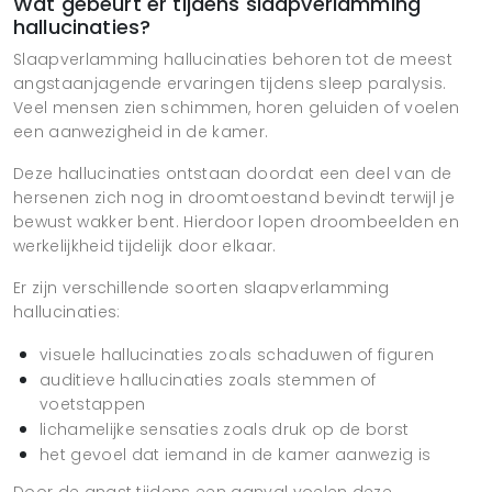
Wat gebeurt er tijdens slaapverlamming
hallucinaties?
Slaapverlamming hallucinaties behoren tot de meest
angstaanjagende ervaringen tijdens sleep paralysis.
Veel mensen zien schimmen, horen geluiden of voelen
een aanwezigheid in de kamer.
Deze hallucinaties ontstaan doordat een deel van de
hersenen zich nog in droomtoestand bevindt terwijl je
bewust wakker bent. Hierdoor lopen droombeelden en
werkelijkheid tijdelijk door elkaar.
Er zijn verschillende soorten slaapverlamming
hallucinaties:
visuele hallucinaties zoals schaduwen of figuren
auditieve hallucinaties zoals stemmen of
voetstappen
lichamelijke sensaties zoals druk op de borst
het gevoel dat iemand in de kamer aanwezig is
Door de angst tijdens een aanval voelen deze