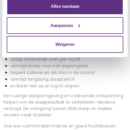
Alles toestaan
Hoe kun je slaapverlamming voorkomen?
Hoewel slaapverlamming niet altijd volledig te
voorkomen is, zijn er verschillende manieren om de kans
Aanpassen
op sleep paralysis te verminderen.
Praktische tips om slaapverlamming te voorkomen:
Weigeren
houd een vast slaapritme aan
slaap voldoende uren per nacht
vermijd stress voor het slapengaan
beperk cafeïne en alcohol in de avond
vermijd langdurig slaaptekort
probeer niet op je rug te slapen
Een rustige slaapomgeving en voldoende ontspanning
helpen om de slaapkwaliteit te verbeteren. Hierdoor
verloopt de overgang tussen REM slaap en wakker
worden vaak stabieler.
Ook een comfortabel matras en goed hoofdkussen