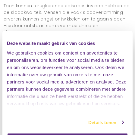
Toch kunnen terugkerende episodes invloed hebben op
de slaapkwaliteit. Mensen die vaak slaapverlamming
ervaren, kunnen angst ontwikkelen om te gaan slapen.
Hierdoor ontstaan soms vermoeidheid en
slaapproblemen.
Slaapverlamming gevaarlijk wordt het meestal pas
Deze website maakt gebruik van cookies
wanneer het extreem vaak voorkomt of samenhangt
We gebruiken cookies om content en advertenties te
met andere slaapstoornissen. In dat geval is het
personaliseren, om functies voor social media te bieden
verstandig om contact op te nemen met een arts of
en om ons websiteverkeer te analyseren. Ook delen we
slaapspecialist.
informatie over uw gebruik van onze site met onze
Wanneer slaapverlamming regelmatig voorkomt in
partners voor social media, adverteren en analyse. Deze
combinatie met extreme slaperigheid overdag, kan
partners kunnen deze gegevens combineren met andere
verder onderzoek nodig zijn. Soms wijst dit namelijk op
informatie die u aan ze heeft verstrekt of die ze hebben
een onderliggende slaapstoornis.
verzameld op basis van uw gebruik van hun services.
Voor de meeste mensen blijft slaapverlamming echter
een tijdelijke en onschuldige ervaring. Door beter te
Details tonen
slapen en stress te verminderen nemen de klachten
vaak vanzelf af.