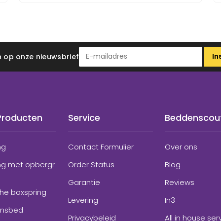
In
 in op onze nieuwsbrief
Producten
Service
Beddenscou
ng
Contact Formulier
Over ons
ng met opbergr
Order Status
Blog
Garantie
Reviews
che boxspring
Levering
In3
onsbed
Privacybeleid
All in house ser