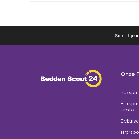
Schrijf je
Onze 
Boxspri
Boxspri
uimte
Elektris
1 Perso