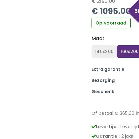
€
2190.00
€
1095.00
5
Op voorraad
Maat
140x200
160x200
Extra garantie
Bezorging
Geschenk
Of betaal €
365.00
i
Levertijd :
Levertij
Garantie :
2 jaar