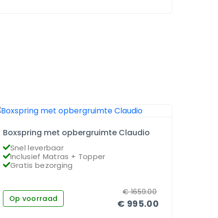
Boxspring met opbergruimte Claudio
Boxsp
Snel leverbaar
Snel
Inclusief Matras + Topper
Incl
Gratis bezorging
Grat
€
1659.00
Op voorraad
Niet
€
995.00