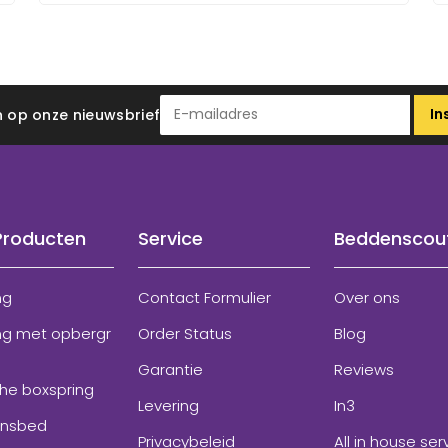
In
 in op onze nieuwsbrief
Producten
Service
Beddenscou
ng
Contact Formulier
Over ons
ng met opbergr
Order Status
Blog
Garantie
Reviews
che boxspring
Levering
In3
onsbed
Privacybeleid
All in house ser