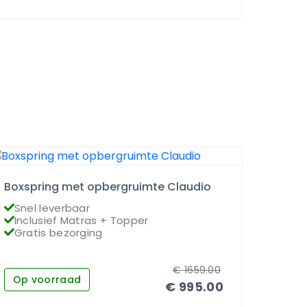
Boxspring met opbergruimte Claudio
Boxsp
Snel leverbaar
Snel
Inclusief Matras + Topper
Incl
Gratis bezorging
Grat
€
1659.00
Op voorraad
Niet
€
995.00