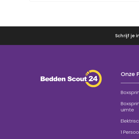
Schrijf je
Onze 
Boxspri
Boxspri
uimte
Elektris
1 Perso