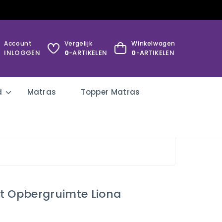
Account
Vergelijk
Winkelwagen
INLOGGEN
0
-ARTIKELEN
0
-ARTIKELEN
d
Matras
Topper Matras
t Opbergruimte Liona