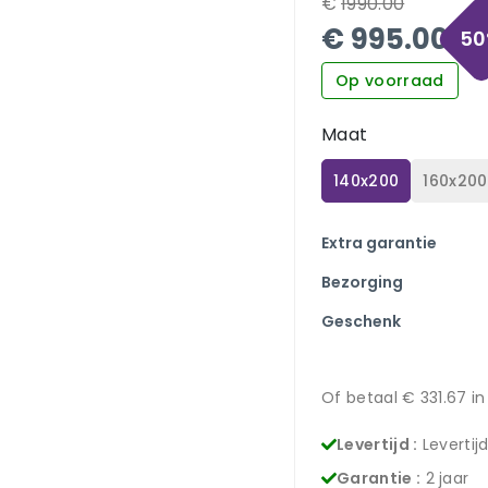
€
1990.00
€
995.00
50
Op voorraad
Maat
140x200
160x200
Extra garantie
Bezorging
Geschenk
Of betaal €
331.67
in
Levertijd :
Levertij
Garantie :
2 jaar