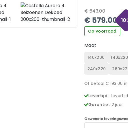
€
643.00
€
579.00
10
Op voorraad
Maat
140x200
140x22
240x220
260x22
Of betaal €
193.00
in
Levertijd :
Levertij
Garantie :
2 jaar
Gewenste leveringswee