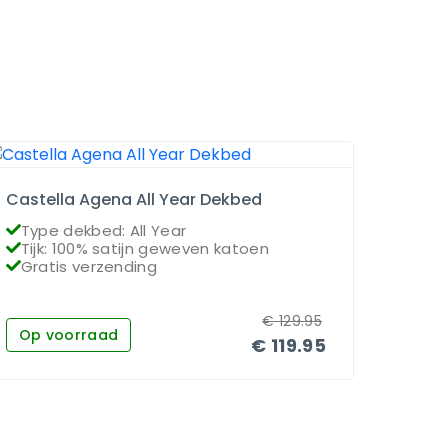
Castella Agena All Year Dekbed
Dauna
Type dekbed: All Year
Type
Tijk: 100% satijn geweven katoen
Vull
Gratis verzending
Grat
€
129.95
Op voorraad
Op 
€
119.95