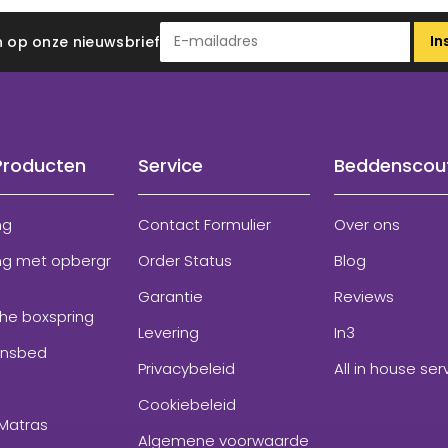
In
 in op onze nieuwsbrief
Producten
Service
Beddenscou
ng
Contact Formulier
Over ons
ng met opbergr
Order Status
Blog
Garantie
Reviews
che boxspring
Levering
In3
onsbed
Privacybeleid
All in house ser
Cookiebeleid
Matras
Algemene voorwaarde