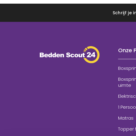
Schrijf je
Onze 
Boxspri
Boxspri
uimte
Elektris
1 Perso
Matras
Topper 