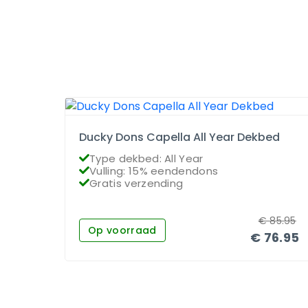
Ducky Dons Capella All Year Dekbed
Type dekbed: All Year
Vulling: 15% eendendons
Gratis verzending
€
85.95
Op voorraad
€
76.95