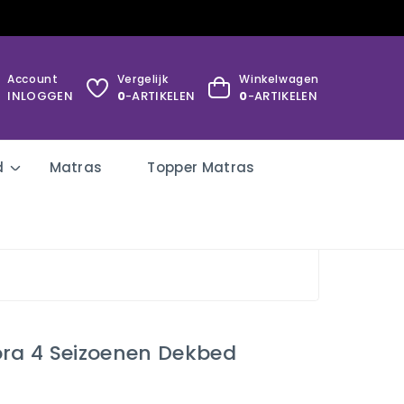
Account
Vergelijk
Winkelwagen
INLOGGEN
0
-ARTIKELEN
0
-ARTIKELEN
d
Matras
Topper Matras
ora 4 Seizoenen Dekbed