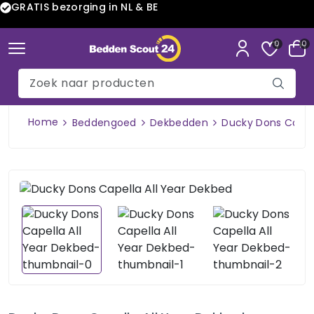
GRATIS bezorging in NL & BE
0
0
Home
Beddengoed
Dekbedden
Ducky Dons Capell