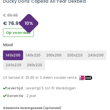
Ducky Dons Capella All Year Dekbed
€
85.95
€
76.95
10
%
Op voorraad
Maat
140x200
140x220
200x200
200x220
240x200
240x220
260x220
Of betaal €
25.65
in 3 delen zonder rente
Levertijd :
Levertijd 5 tot 10 Werkdagen
Garantie :
2 jaar
Gewenste leveringsweek (optioneel)