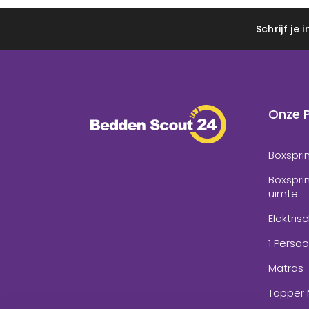
Schrijf je
Onze 
Boxspri
Boxspri
uimte
Elektris
1 Perso
Matras
Topper 