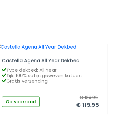
Castella Agena All Year Dekbed
Dauna
Type dekbed: All Year
Type
Tijk: 100% satijn geweven katoen
Vull
Gratis verzending
Grat
€
129.95
Op voorraad
Op 
€
119.95