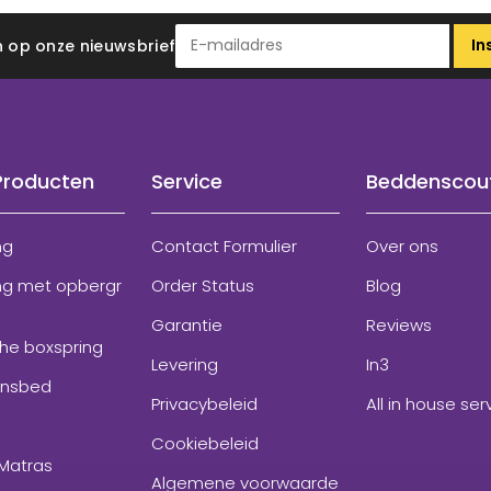
In
 in op onze nieuwsbrief
Producten
Service
Beddenscou
ng
Contact Formulier
Over ons
ng met opbergr
Order Status
Blog
Garantie
Reviews
che boxspring
Levering
In3
onsbed
Privacybeleid
All in house ser
Cookiebeleid
Matras
Algemene voorwaarde