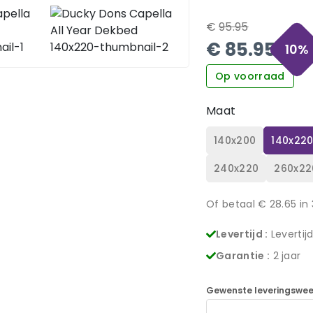
€
95.95
€
85.95
10
%
Op voorraad
Maat
140x200
140x22
240x220
260x22
Of betaal €
28.65
in 
Levertijd :
Levertij
Garantie :
2 jaar
Gewenste leveringswee