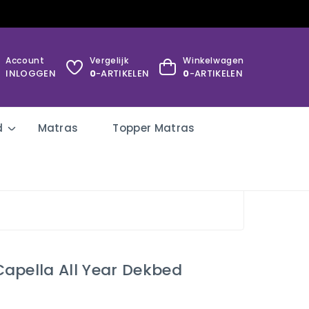
Account
Vergelijk
Winkelwagen
INLOGGEN
0
-ARTIKELEN
0
-ARTIKELEN
d
Matras
Topper Matras
apella All Year Dekbed