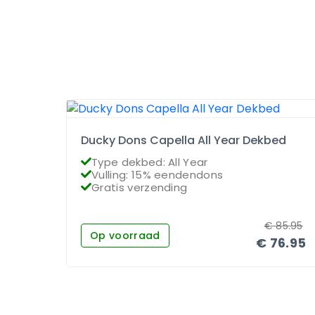
Ducky Dons Capella All Year Dekbed
Type dekbed: All Year
Vulling: 15% eendendons
Gratis verzending
€
85.95
Op voorraad
€
76.95