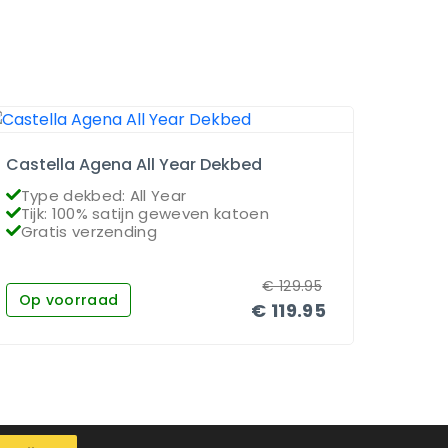
Castella Agena All Year Dekbed
Dauna
Type dekbed: All Year
Type
Tijk: 100% satijn geweven katoen
Vull
Gratis verzending
Grat
€
129.95
Op voorraad
Op 
€
119.95