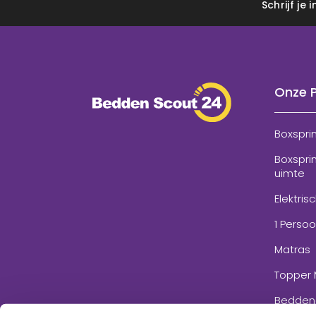
Schrijf je
Onze 
Boxspri
Boxspri
uimte
Elektris
1 Perso
Matras
Topper 
Bedden