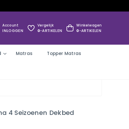
Account
Vergelijk
Winkelwagen
INLOGGEN
0
-ARTIKELEN
0
-ARTIKELEN
d
Matras
Topper Matras
na 4 Seizoenen Dekbed