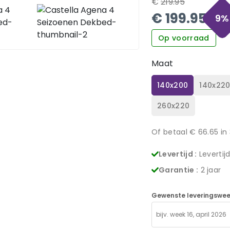
€
219.95
€
199.95
9
%
Op voorraad
Maat
140x200
140x22
260x220
Of betaal €
66.65
in 
Levertijd :
Levertij
Garantie :
2 jaar
Gewenste leveringswee