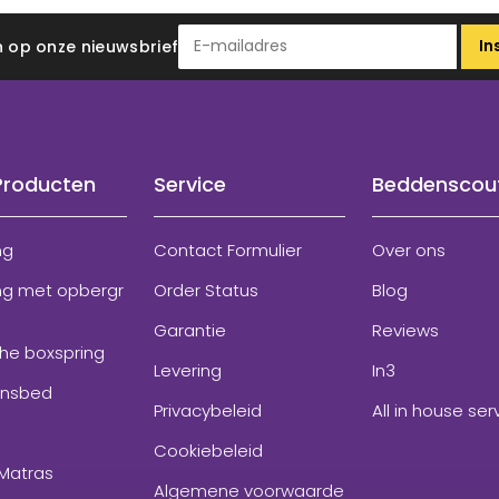
In
 in op onze nieuwsbrief
Producten
Service
Beddenscou
ng
Contact Formulier
Over ons
ng met opbergr
Order Status
Blog
Garantie
Reviews
che boxspring
Levering
In3
onsbed
Privacybeleid
All in house ser
Cookiebeleid
Matras
Algemene voorwaarde