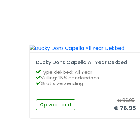
Ducky Dons Capella All Year Dekbed
Type dekbed: All Year
Vulling: 15% eendendons
Gratis verzending
€
85.95
Op voorraad
€
76.95