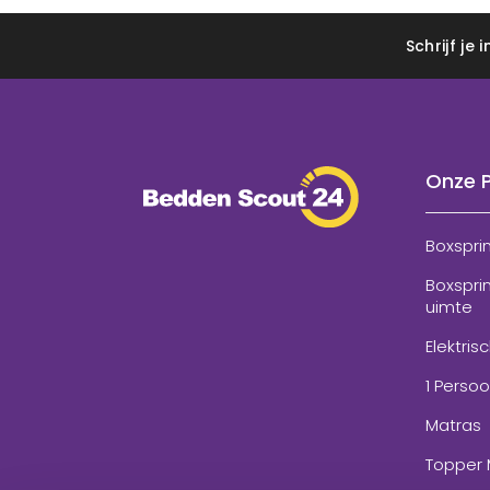
Schrijf je
Onze 
Boxspri
Boxspri
uimte
Elektris
1 Perso
Matras
Topper 