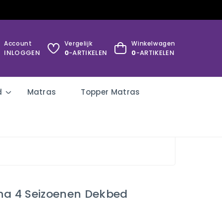
Account
Vergelijk
Winkelwagen
INLOGGEN
0
-ARTIKELEN
0
-ARTIKELEN
d
Matras
Topper Matras
na 4 Seizoenen Dekbed