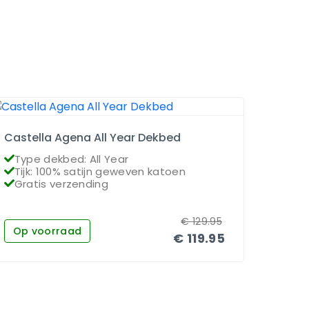
Castella Agena All Year Dekbed
Dauna
Type dekbed: All Year
Type
Tijk: 100% satijn geweven katoen
Vull
Gratis verzending
Grat
€
129.95
Op voorraad
Op 
€
119.95