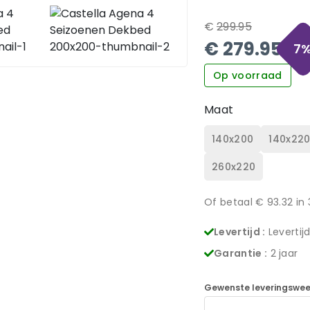
€
299.95
€
279.95
7
Op voorraad
Maat
140x200
140x22
260x220
Of betaal €
93.32
in 
Levertijd :
Levertij
Garantie :
2 jaar
Gewenste leveringswee