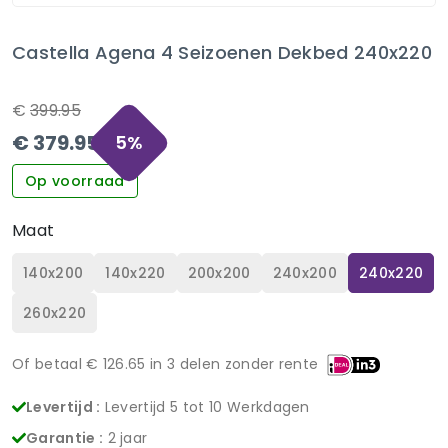
Castella Agena 4 Seizoenen Dekbed 240x220
€
399.95
€
379.95
5
%
Op voorraad
Maat
140x200
140x220
200x200
240x200
240x220
260x220
Of betaal €
126.65
in 3 delen zonder rente
Levertijd :
Levertijd 5 tot 10 Werkdagen
Garantie :
2 jaar