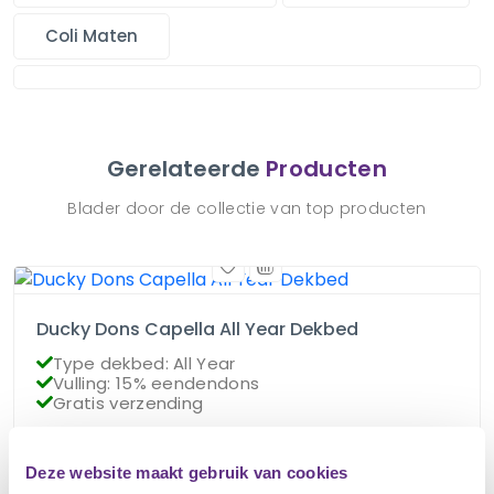
Coli Maten
Gerelateerde
Producten
Blader door de collectie van top producten
Ducky Dons Capella All Year Dekbed
Type dekbed: All Year
Vulling: 15% eendendons
Gratis verzending
€
85.95
Deze website maakt gebruik van cookies
Op voorraad
€
76.95