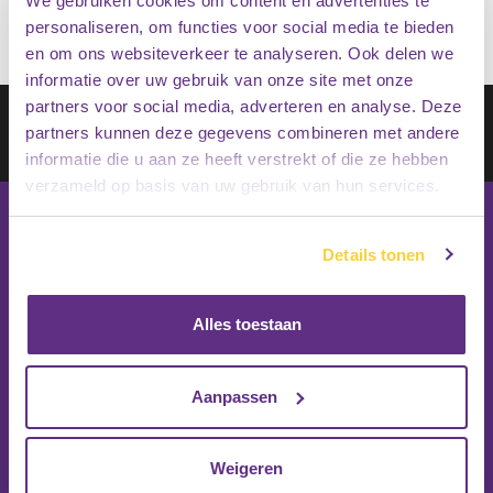
We gebruiken cookies om content en advertenties te
personaliseren, om functies voor social media te bieden
en om ons websiteverkeer te analyseren. Ook delen we
informatie over uw gebruik van onze site met onze
partners voor social media, adverteren en analyse. Deze
Schrijf je in op onze nieuwsbrief
partners kunnen deze gegevens combineren met andere
Inschrijven
informatie die u aan ze heeft verstrekt of die ze hebben
verzameld op basis van uw gebruik van hun services.
Details tonen
Alles toestaan
Aanpassen
Weigeren