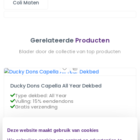
Coli Maten
Gerelateerde
Producten
Blader door de collectie van top producten
Ducky Dons Capella All Year Dekbed
Type dekbed: All Year
Vulling: 15% eendendons
Gratis verzending
€
85.95
Op voorraad
Deze website maakt gebruik van cookies
€
76.95