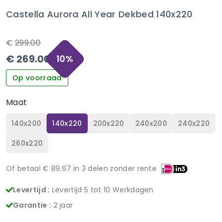
Castella Aurora All Year Dekbed 140x220
€
299.00
€
269.00
10
%
Op voorraad
Maat
140x200
140x220
200x220
240x200
240x220
260x220
Of betaal €
89.67
in 3 delen zonder rente
Levertijd :
Levertijd 5 tot 10 Werkdagen
Garantie :
2 jaar