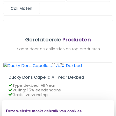
Coli Maten
Gerelateerde
Producten
Blader door de collectie van top producten
Ducky Dons Capella All Year Dekbed
Type dekbed: All Year
Vulling: 15% eendendons
Gratis verzending
€
85.95
Deze website maakt gebruik van cookies
Op voorraad
€
76.95