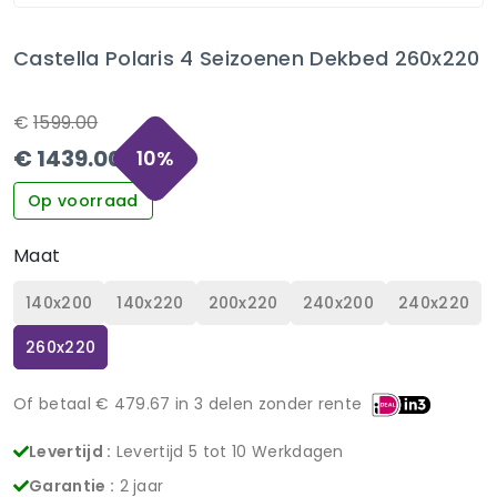
Castella Polaris 4 Seizoenen Dekbed 260x220
€
1599.00
€
1439.00
10
%
Op voorraad
Maat
140x200
140x220
200x220
240x200
240x220
260x220
Of betaal €
479.67
in 3 delen zonder rente
Levertijd :
Levertijd 5 tot 10 Werkdagen
Garantie :
2 jaar