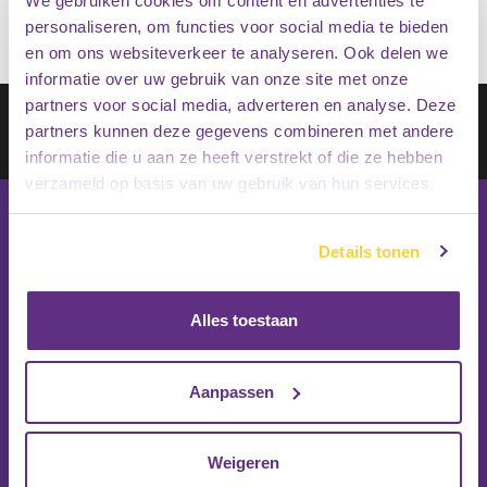
We gebruiken cookies om content en advertenties te
personaliseren, om functies voor social media te bieden
en om ons websiteverkeer te analyseren. Ook delen we
informatie over uw gebruik van onze site met onze
partners voor social media, adverteren en analyse. Deze
Schrijf je in op onze nieuwsbrief
partners kunnen deze gegevens combineren met andere
Inschrijven
informatie die u aan ze heeft verstrekt of die ze hebben
verzameld op basis van uw gebruik van hun services.
Details tonen
Alles toestaan
Aanpassen
Weigeren