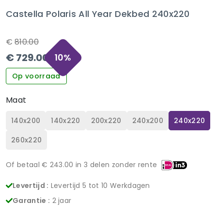
Castella Polaris All Year Dekbed 240x220
€
810.00
€
729.00
10
%
Op voorraad
Maat
140x200
140x220
200x220
240x200
240x220
260x220
Of betaal €
243.00
in 3 delen zonder rente
Levertijd :
Levertijd 5 tot 10 Werkdagen
Garantie :
2 jaar