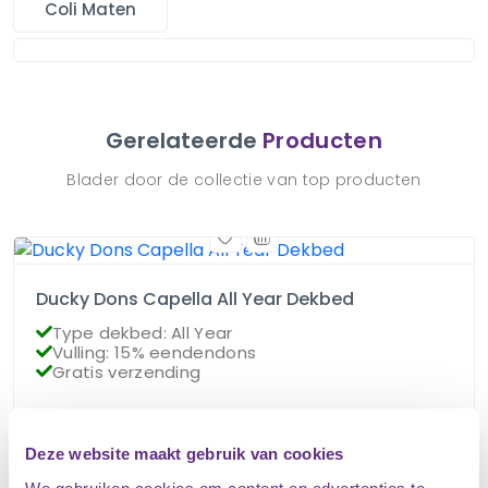
Coli Maten
Gerelateerde
Producten
Blader door de collectie van top producten
Ducky Dons Capella All Year Dekbed
Type dekbed: All Year
Vulling: 15% eendendons
Gratis verzending
€
85.95
Op voorraad
Deze website maakt gebruik van cookies
€
76.95