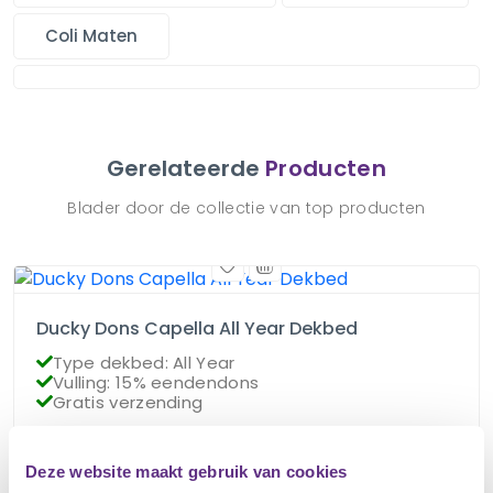
Coli Maten
Gerelateerde
Producten
Blader door de collectie van top producten
Ducky Dons Capella All Year Dekbed
Type dekbed: All Year
Vulling: 15% eendendons
Gratis verzending
€
85.95
Deze website maakt gebruik van cookies
Op voorraad
€
76.95