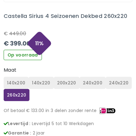
Castella Sirius 4 Seizoenen Dekbed 260x220
€
449.00
€
399.00
11
%
Op voorraad
Maat
140x200
140x220
200x220
240x200
240x220
260x220
Of betaal €
133.00
in 3 delen zonder rente
Levertijd :
Levertijd 5 tot 10 Werkdagen
Garantie :
2 jaar