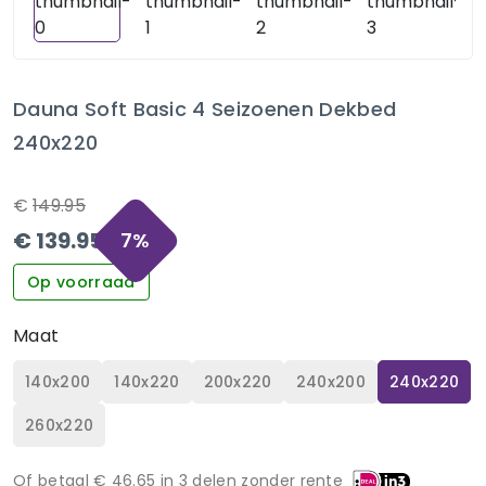
Dauna Soft Basic 4 Seizoenen Dekbed
240x220
€
149.95
€
139.95
7
%
Op voorraad
Maat
140x200
140x220
200x220
240x200
240x220
260x220
Of betaal €
46.65
in 3 delen zonder rente