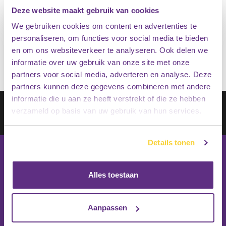
Deze website maakt gebruik van cookies
€
85.95
We gebruiken cookies om content en advertenties te
Op voorraad
€
76.95
personaliseren, om functies voor social media te bieden
en om ons websiteverkeer te analyseren. Ook delen we
informatie over uw gebruik van onze site met onze
partners voor social media, adverteren en analyse. Deze
partners kunnen deze gegevens combineren met andere
informatie die u aan ze heeft verstrekt of die ze hebben
Schrijf je in op onze nieuwsbrief
verzameld op basis van uw gebruik van hun services.
Inschrijven
Details tonen
Alles toestaan
Aanpassen