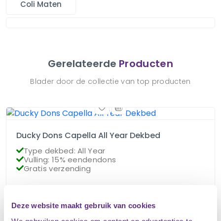
Coli Maten
Gerelateerde
Producten
Blader door de collectie van top producten
Ducky Dons Capella All Year Dekbed
Type dekbed: All Year
Vulling: 15% eendendons
Gratis verzending
€
85.95
Op voorraad
Deze website maakt gebruik van cookies
€
76.95