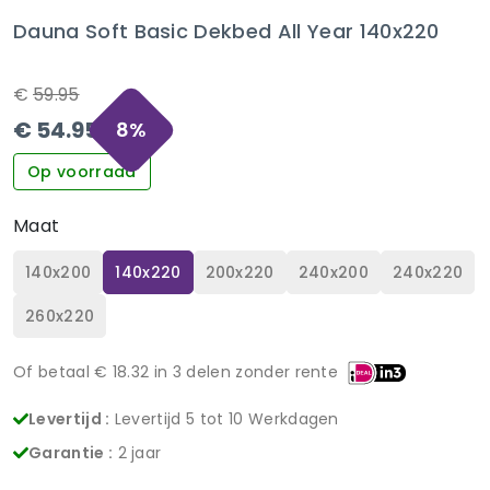
Dauna Soft Basic Dekbed All Year 140x220
€
59.95
€
54.95
8
%
Op voorraad
Maat
140x200
140x220
200x220
240x200
240x220
260x220
Of betaal €
18.32
in 3 delen zonder rente
Levertijd :
Levertijd 5 tot 10 Werkdagen
Garantie :
2 jaar