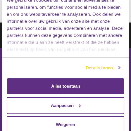
We gebruiken cookies om content en advertenties te
personaliseren, om functies voor social media te bieden
en om ons websiteverkeer te analyseren. Ook delen we
informatie over uw gebruik van onze site met onze
partners voor social media, adverteren en analyse. Deze
Schrijf je in op onze nieuwsbrief
partners kunnen deze gegevens combineren met andere
Inschrijven
informatie die u aan ze heeft verstrekt of die ze hebben
verzameld op basis van uw gebruik van hun services.
Details tonen
Alles toestaan
Aanpassen
Weigeren